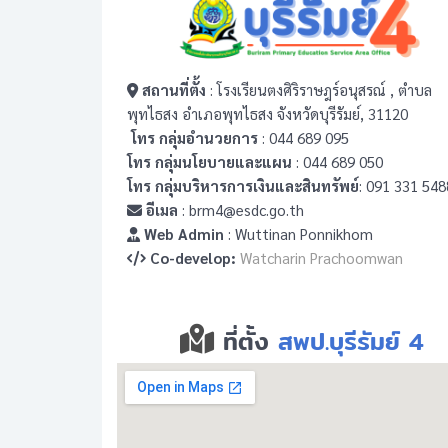
สถานที่ตั้ง
: โรงเรียนตงศิริราษฎร์อนุสรณ์ , ตำบล
พุทไธสง อำเภอพุทไธสง จังหวัดบุรีรัมย์, 31120
โทร กลุ่มอำนวยการ
: 044 689 095
โทร กลุ่มนโยบายและแผน
: 044 689 050
โทร กลุ่มบริหารการเงินและสินทรัพย์
: 091 331 548
อีเมล
: brm4@esdc.go.th
Web Admin
: Wuttinan Ponnikhom
Co-develop:
Watcharin Prachoomwan
ที่ตั้ง
สพป.บุรีรัมย์ 4