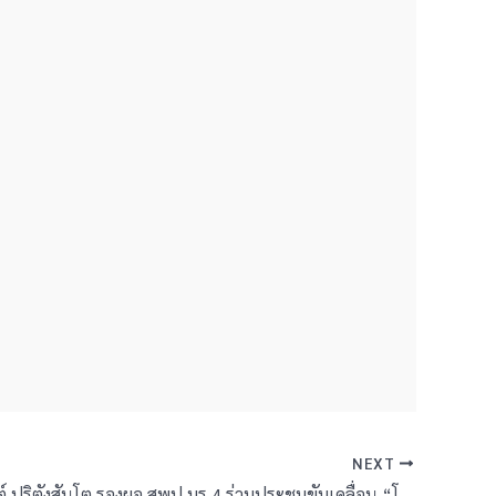
NEXT
นายเอกอนันต์ ปุริตังสันโต รองผอ.สพป.บร.4 ร่วมประชุมขับเคลื่อน “โครงการโรงเรียนแห่งความสุข (The school of happiness) ประจำปีงบประมาณ พ.ศ.2568 ณ โรงแรมเมดิสัน”