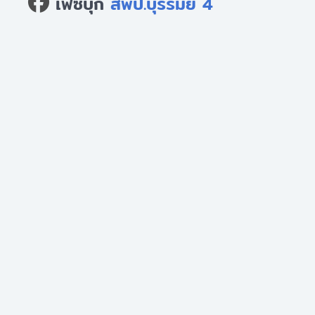
เฟซบุ๊ก
สพป.บุรีรัมย์ 4