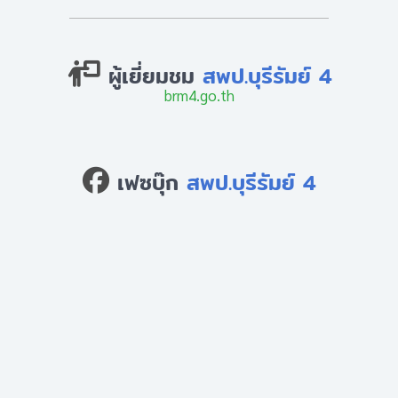
ผู้เยี่ยมชม
สพป.บุรีรัมย์ 4
brm4.go.th
เฟซบุ๊ก
สพป.บุรีรัมย์ 4