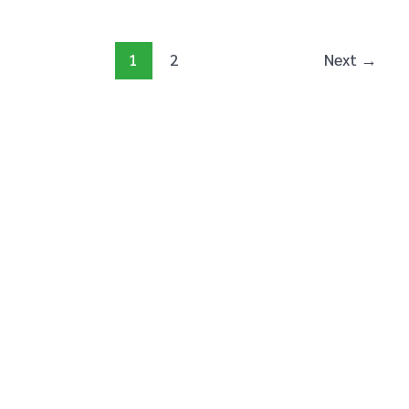
1
2
Next
→