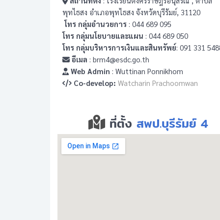
สถานที่ตั้ง
: โรงเรียนตงศิริราษฎร์อนุสรณ์ , ตำบล
พุทไธสง อำเภอพุทไธสง จังหวัดบุรีรัมย์, 31120
โทร กลุ่มอำนวยการ
: 044 689 095
โทร กลุ่มนโยบายและแผน
: 044 689 050
โทร กลุ่มบริหารการเงินและสินทรัพย์
: 091 331 548
อีเมล
: brm4@esdc.go.th
Web Admin
: Wuttinan Ponnikhom
Co-develop:
Watcharin Prachoomwan
ที่ตั้ง
สพป.บุรีรัมย์ 4