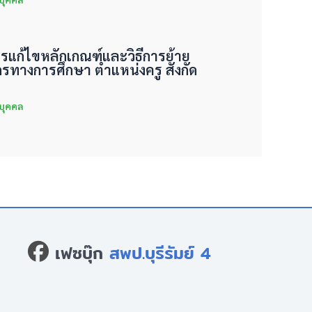
ารแก้ไขหลักเกณฑ์และวิธีการย้าย
รทางการศึกษา ตำแหน่งครู สังกัด
นบุคคล
เฟซบุ๊ก
สพป.บุรีรัมย์ 4