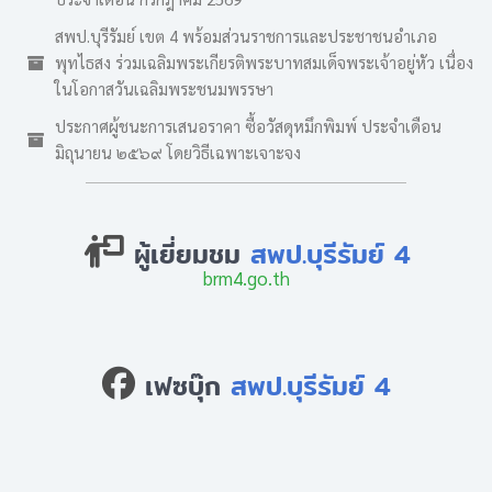
สพป.บุรีรัมย์ เขต 4 พร้อมส่วนราชการและประชาชนอำเภอ
พุทไธสง ร่วมเฉลิมพระเกียรติพระบาทสมเด็จพระเจ้าอยู่หัว เนื่อง
ในโอกาสวันเฉลิมพระชนมพรรษา
ประกาศผู้ชนะการเสนอราคา ซื้อวัสดุหมึกพิมพ์ ประจำเดือน
มิถุนายน ๒๕๖๙ โดยวิธีเฉพาะเจาะจง
ผู้เยี่ยมชม
สพป.บุรีรัมย์ 4
brm4.go.th
เฟซบุ๊ก
สพป.บุรีรัมย์ 4