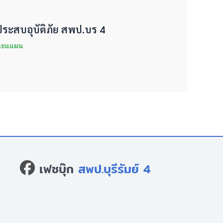
ประสบอุบัติภัย สพป.บร 4
และแแผน
เฟซบุ๊ก
สพป.บุรีรัมย์ 4