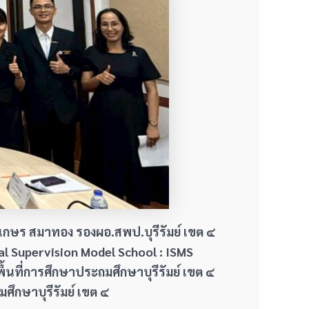
เกษร สมาทอง รองผอ.สพป.บุรีรัมย์ เขต ๔
l Supervision Model School : ISMS
ที่การศึกษาประถมศึกษาบุรีรัมย์ เขต ๔
ึกษาบุรีรัมย์ เขต ๔