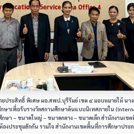
ประสิทธิ์ พิเศษ ผอ.สพป.บุรีรัมย์ เขต ๔ มอบหมายให้ นาง
กษาเพื่อรับรางวัลสถานศึกษาต้นแบบนิเทศภายใน (Interna
ษา – ขนาดใหญ่ – ขนาดกลาง – ขนาดเล็ก สำนักงานเขตพื้น
องประชุมฮักกัน รวมใจ สำนักงานเขตพื้นที่การศึกษาประถมศ