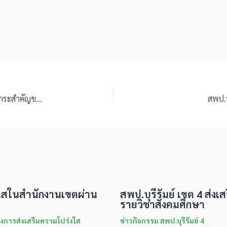
ประกาศผู้ชนะการจัดซื้อจัดจ้างหรือผู้ได้รับการคัดเลือกและสาระสำคัญของสัญญาหรือข้อตกลงเป็นหนังสือประจำไตรมาสที่ 3 (เดือนเมษายน พ.ศ. 2569 ถึง มิถุนายน พ.ศ. 2569)
สพป.บ
่งใสในสำนักงานเขตผ่าน
สพป.บุรีรัมย์ เขต 4 ส่งเส
รายวิชาสังคมศึกษา
งการส่งเสริมความโปร่งใส
ข่าวกิจกรรม สพป.บุรีรัมย์ 4