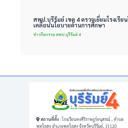
สพป.บุรีรัมย์ เขต 4 ตรวจเยี่ยมโรงเรีย
เคลื่อนนโยบายด้านการศึกษา
ข่าวกิจกรรม สพป.บุรีรัมย์ 4
สถานที่ตั้ง
: โรงเรียนตงศิริราษฎร์อนุสรณ์ , ตำบล
พุทไธสง อำเภอพุทไธสง จังหวัดบุรีรัมย์, 31120