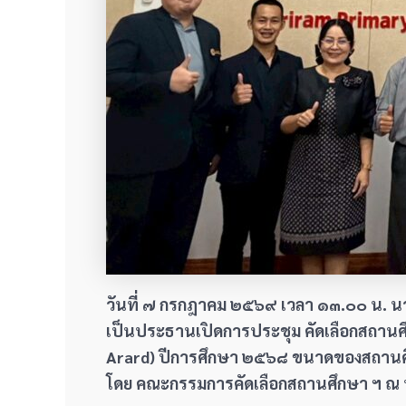
วันที่ ๗ กรกฎาคม ๒๕๖๙ เวลา ๑๓.๐๐ น. นาย
เป็นประธานเปิดการประชุม คัดเลือกสถานศึ
Arard) ปีการศึกษา ๒๕๖๘ ขนาดของสถานศึก
โดย คณะกรรมการคัดเลือกสถานศึกษา ฯ ณ ห้