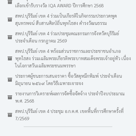
เลือกเข้ารับรางวัล IQA AWARD ปีการศึกษา 2568
สพป.บุรีรัมย์ เขต 4 ร่วมเป็นเกียรติในกิจกรรมประกวดพูด
สุนทรพจน์ สืบสานศิลป์ถิ่นพุทไธสง ดำรงวัฒนธรรม
สพป.บุรีรัมย์ เขต 4 ร่วมประชุมคณะกรมการจังหวัดบุรีรัมย์
ประจำเดือน กรกฎาคม 2569
สพป.บุรีรัมย์ เขต 4 พร้อมส่วนราชการและประชาชนอำเภอ
พุทไธสง ร่วมเฉลิมพระเกียรติพระบาทสมเด็จพระเจ้าอยู่หัว เนื่อง
ในโอกาสวันเฉลิมพระชนมพรรษา
ประกาศผู้ชนะการเสนอราคา ซื้อวัสดุหมึกพิมพ์ ประจำเดือน
มิถุนายน ๒๕๖๙ โดยวิธีเฉพาะเจาะจง
รายงานการวิเคราะห์ผลการจัดซื้อจัดจ้าง ประจำปีงบประมาณ
พ.ศ. 2568
สพป.บุรีรัมย์ เขต 4 ประชุม อ.ก.ค.ศ. เขตพื้นที่การศึกษาครั้งที่
7/2569