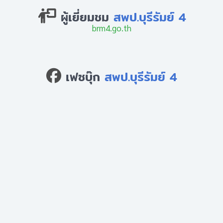
ผู้เยี่ยมชม
สพป.บุรีรัมย์ 4
brm4.go.th
เฟซบุ๊ก
สพป.บุรีรัมย์ 4