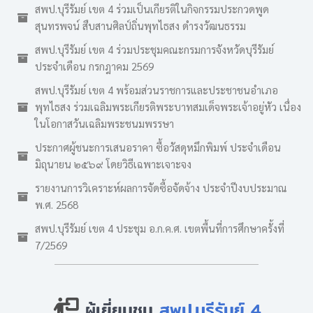
สพป.บุรีรัมย์ เขต 4 ร่วมเป็นเกียรติในกิจกรรมประกวดพูด
สุนทรพจน์ สืบสานศิลป์ถิ่นพุทไธสง ดำรงวัฒนธรรม
สพป.บุรีรัมย์ เขต 4 ร่วมประชุมคณะกรมการจังหวัดบุรีรัมย์
ประจำเดือน กรกฎาคม 2569
สพป.บุรีรัมย์ เขต 4 พร้อมส่วนราชการและประชาชนอำเภอ
พุทไธสง ร่วมเฉลิมพระเกียรติพระบาทสมเด็จพระเจ้าอยู่หัว เนื่อง
ในโอกาสวันเฉลิมพระชนมพรรษา
ประกาศผู้ชนะการเสนอราคา ซื้อวัสดุหมึกพิมพ์ ประจำเดือน
มิถุนายน ๒๕๖๙ โดยวิธีเฉพาะเจาะจง
รายงานการวิเคราะห์ผลการจัดซื้อจัดจ้าง ประจำปีงบประมาณ
พ.ศ. 2568
สพป.บุรีรัมย์ เขต 4 ประชุม อ.ก.ค.ศ. เขตพื้นที่การศึกษาครั้งที่
7/2569
ผู้เยี่ยมชม
สพป.บุรีรัมย์ 4