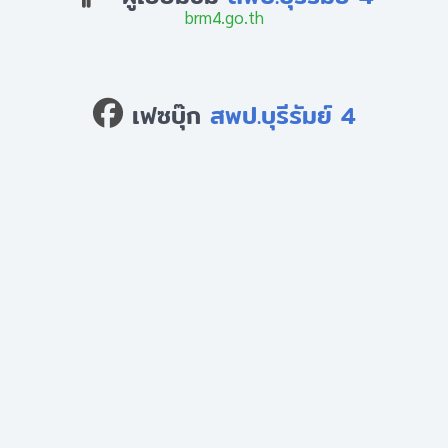
brm4.go.th
เฟซบุ๊ก
สพป.บุรีรัมย์ 4