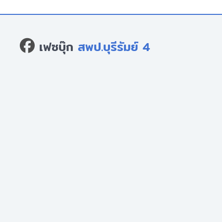
เฟซบุ๊ก
สพป.บุรีรัมย์ 4