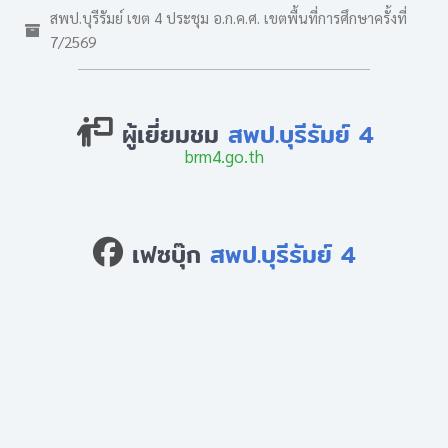
สพป.บุรีรัมย์ เขต 4 ประชุม อ.ก.ค.ศ. เขตพื้นที่การศึกษาครั้งที่
7/2569
ผู้เยี่ยมชม
สพป.บุรีรัมย์ 4
brm4.go.th
เฟซบุ๊ก
สพป.บุรีรัมย์ 4