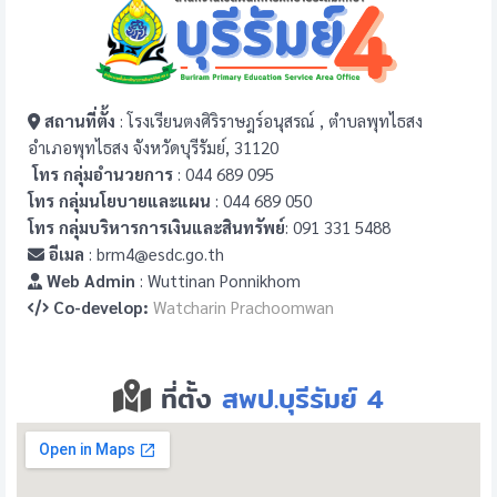
สถานที่ตั้ง
: โรงเรียนตงศิริราษฎร์อนุสรณ์ , ตำบลพุทไธสง
อำเภอพุทไธสง จังหวัดบุรีรัมย์, 31120
โทร กลุ่มอำนวยการ
: 044 689 095
โทร กลุ่มนโยบายและแผน
: 044 689 050
โทร กลุ่มบริหารการเงินและสินทรัพย์
: 091 331 5488
อีเมล
: brm4@esdc.go.th
Web Admin
: Wuttinan Ponnikhom
Co-develop:
Watcharin Prachoomwan
ที่ตั้ง
สพป.บุรีรัมย์ 4