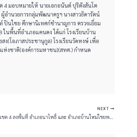
ขต 4 มอบหมายให้ นายเอกอนันต์ ปุริตังสันโต
์ ผู้อำนวยการกลุ่มพัฒนาครูฯ นางสาวธิดารัตน์
์ ปินไชย ศึกษานิเทศก์ชำนาญการ ตรวจเยี่ยม
ในพื้นที่อำเภอแคนดง ได้แก่ โรงเรียนบ้าน
ง(โอภาสประชานุกูล) โรงเรียนวัดหงษ์ เพื่อ
าแห่งชาติ(องค์การมหาชน)(สทศ.) กำหนด
NEXT
สพป.บุรีรัมย์ เขต 4 ลงพื้นที่ อำเภอนาโพธิ์ และ อำเภอบ้านใหม่ไชยพจน์ ตรวจเยี่ยมสนามสอบ O – NET ระดับชั้นป.6 ปีการศึกษา 2568