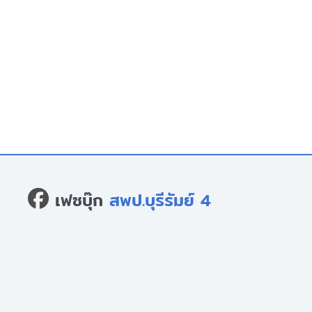
เฟซบุ๊ก
สพป.บุรีรัมย์ 4