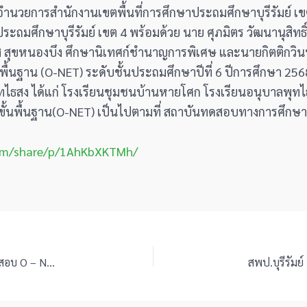
ู้อำนวยการสำนักงานเขตพื้นที่การศึกษาประถมศึกษาบุรีรัมย์ เ
ะถมศึกษาบุรีรัมย์ เขต 4 พร้อมด้วย นาย ศุภมิตร วัฒนานุสิทธิ
 สุขหนองบึง ศึกษานิเทศก์ชำนาญการพิเศษ และนายกิตติกวินท
นฐาน (O-NET) ระดับชั้นประถมศึกษาปีที่ 6 ปีการศึกษา 2568 
ธสง ได้แก่ โรงเรียนชุมชนบ้านหายโศก โรงเรียนอนุบาลพุทไธส
ั้นพื้นฐาน(O-NET) เป็นไปตามที่ สถาบันทดสอบทางการศึกษ
om/share/p/1AhKbXKTMh/
สพป.บุรีรัมย์ เขต 4 ลงพื้นที่อำเภอคูเมือง ตรวจเยี่ยมสนามสอบ O – NET ระดับชั้นป.6 ปีการศึกษา 2568