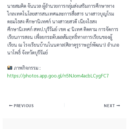
นายสมคิด จันนวล ผู้อำนวยการกลุ่มส่งเสริมการศึกษาทาง
ไกลเทคโนโลยสารสนเทศและการสื่อสาร นางสาวบุญโรม
ดอมไธสง ศึกษานิเทศก์ นางสาวยสวดี เนียงไธสง
ศึกษานิเทศก์ สพป.บุรีรัมย์ เขต ๔ นิเทศ ติดตาม การจัดการ
เรียนการสอน เพื่อยกระดับผลสัมฤทธิ์ทางการเรียนของผู้
เรียน ณ โรงเรียนบ้านโนนตาล(ศิลาคุรุราษฎร์พัฒนา) อำเภอ
นาโพธิ์ จังหวัดบุรีรัมย์
ภาพกิจกรรม :
https://photos.app.goo.gl/n5NJom4acbLCygFC7
PREVIOUS
NEXT