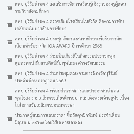
สพป.บุรีรัมย์ เขต 4 ส่งเสริมการจัดการเรียนรู้เชิงรุกของครูผู้สอน
รายวิชาสังคมศึกษา
สพป.บุรีรัมย์ เขต 4 ตรวจเยี่ยมโรงเรียนในสังกัด ติดตามการขับ
เคลื่อนนโยบายด้านการศึกษา
สพป.บุรีรัมย์ เขต 4 ประชุมคัดกรองสถานศึกษาเพื่อรับการคัด
เลือกเข้ารับรางวัล IQA AWARD ปีการศึกษา 2568
สพป.บุรีรัมย์ เขต 4 ร่วมเป็นเกียรติในกิจกรรมประกวดพูด
สุนทรพจน์ สืบสานศิลป์ถิ่นพุทไธสง ดำรงวัฒนธรรม
สพป.บุรีรัมย์ เขต 4 ร่วมประชุมคณะกรมการจังหวัดบุรีรัมย์
ประจำเดือน กรกฎาคม 2569
สพป.บุรีรัมย์ เขต 4 พร้อมส่วนราชการและประชาชนอำเภอ
พุทไธสง ร่วมเฉลิมพระเกียรติพระบาทสมเด็จพระเจ้าอยู่หัว เนื่อง
ในโอกาสวันเฉลิมพระชนมพรรษา
ประกาศผู้ชนะการเสนอราคา ซื้อวัสดุหมึกพิมพ์ ประจำเดือน
มิถุนายน ๒๕๖๙ โดยวิธีเฉพาะเจาะจง