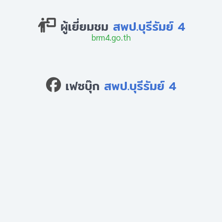
ผู้เยี่ยมชม
สพป.บุรีรัมย์ 4
brm4.go.th
เฟซบุ๊ก
สพป.บุรีรัมย์ 4