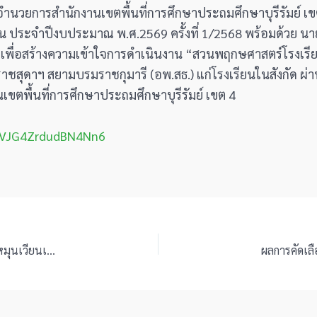
 ผู้อำนวยการสำนักงานเขตพื้นที่การศึกษาประถมศึกษาบุรีรัมย์
 ประจำปีงบประมาณ พ.ศ.2569 ครั้งที่ 1/2568 พร้อมด้วย นา
 4 เพื่อสร้างความเข้าใจการดำเนินงาน “สวนพฤกษศาสตร์โรงเร
ชสุดาฯ สยามบรมราชกุมารี (อพ.สธ.) แก่โรงเรียนในสังกัด ผ่า
ขตพื้นที่การศึกษาประถมศึกษาบุรีรัมย์ เขต 4
/2tVJG4ZrdudBN4Nn6
สพป.บุรีรัมย์ เขต 4 ร่วมประชุมสัมมนา การให้กู้ยืมเงินทุนหมุนเวียนเพื่อแก้ไขปัญหาหนี้สินข้าราขการครู โดย สำนักงาน ก.ค.ศ.
ผลการคัดเลื