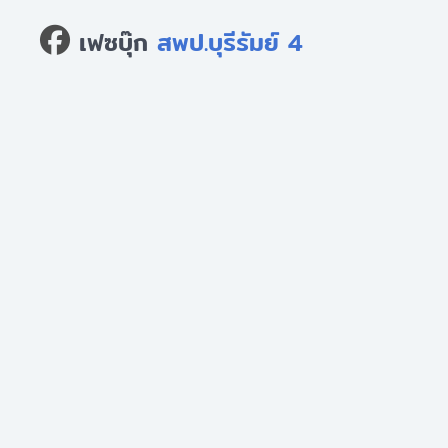
เฟซบุ๊ก
สพป.บุรีรัมย์ 4