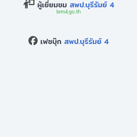
ผู้เยี่ยมชม
สพป.บุรีรัมย์ 4
brm4.go.th
เฟซบุ๊ก
สพป.บุรีรัมย์ 4