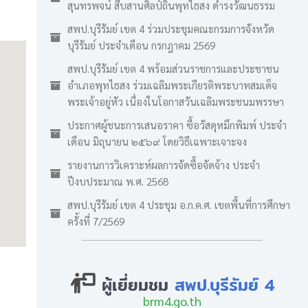
สุนทรพจน์ สืบสานศิลป์ถิ่นพุทไธสง ดำรงวัฒนธรรม
สพป.บุรีรัมย์ เขต 4 ร่วมประชุมคณะกรมการจังหวัด
บุรีรัมย์ ประจำเดือน กรกฎาคม 2569
สพป.บุรีรัมย์ เขต 4 พร้อมส่วนราชการและประชาชน
อำเภอพุทไธสง ร่วมเฉลิมพระเกียรติพระบาทสมเด็จ
พระเจ้าอยู่หัว เนื่องในโอกาสวันเฉลิมพระชนมพรรษา
ประกาศผู้ชนะการเสนอราคา ซื้อวัสดุหมึกพิมพ์ ประจำ
เดือน มิถุนายน ๒๕๖๙ โดยวิธีเฉพาะเจาะจง
รายงานการวิเคราะห์ผลการจัดซื้อจัดจ้าง ประจำ
ปีงบประมาณ พ.ศ. 2568
สพป.บุรีรัมย์ เขต 4 ประชุม อ.ก.ค.ศ. เขตพื้นที่การศึกษา
ครั้งที่ 7/2569
ผู้เยี่ยมชม
สพป.บุรีรัมย์ 4
brm4.go.th