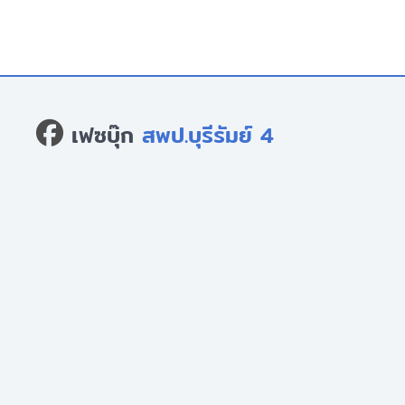
เฟซบุ๊ก
สพป.บุรีรัมย์ 4