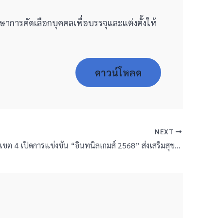
าการคัดเลือกบุคคลเพื่อบรรจุและแต่งตั้งให้
ดาวน์โหลด
NEXT
สพป.บุรีรัมย์ เขต 4 เปิดการแข่งขัน “อินทนิลเกมส์ 2568” ส่งเสริมสุขภาพและทักษะกีฬา ณ โรงเรียนอนุบาลพุทไธสง