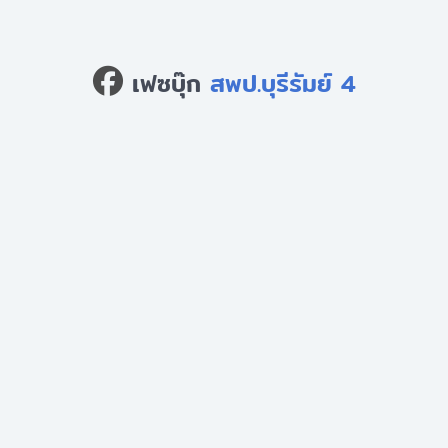
เฟซบุ๊ก
สพป.บุรีรัมย์ 4