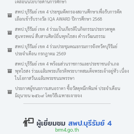
เคลื่อนนโยบายด้านการศึกษา
สพป.บุรีรัมย์ เขต 4 ประชุมคัดกรองสถานศึกษาเพื่อรับการคัด
เลือกเข้ารับรางวัล IQA AWARD ปีการศึกษา 2568
สพป.บุรีรัมย์ เขต 4 ร่วมเป็นเกียรติในกิจกรรมประกวดพูด
สุนทรพจน์ สืบสานศิลป์ถิ่นพุทไธสง ดำรงวัฒนธรรม
สพป.บุรีรัมย์ เขต 4 ร่วมประชุมคณะกรมการจังหวัดบุรีรัมย์
ประจำเดือน กรกฎาคม 2569
สพป.บุรีรัมย์ เขต 4 พร้อมส่วนราชการและประชาชนอำเภอ
พุทไธสง ร่วมเฉลิมพระเกียรติพระบาทสมเด็จพระเจ้าอยู่หัว เนื่อง
ในโอกาสวันเฉลิมพระชนมพรรษา
ประกาศผู้ชนะการเสนอราคา ซื้อวัสดุหมึกพิมพ์ ประจำเดือน
มิถุนายน ๒๕๖๙ โดยวิธีเฉพาะเจาะจง
ผู้เยี่ยมชม
สพป.บุรีรัมย์ 4
brm4.go.th