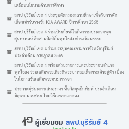
เคลื่อนนโยบายด้านการศึกษา
สพป.บุรีรัมย์ เขต 4 ประชุมคัดกรองสถานศึกษาเพื่อรับการคัด
เลือกเข้ารับรางวัล IQA AWARD ปีการศึกษา 2568
สพป.บุรีรัมย์ เขต 4 ร่วมเป็นเกียรติในกิจกรรมประกวดพูด
สุนทรพจน์ สืบสานศิลป์ถิ่นพุทไธสง ดำรงวัฒนธรรม
สพป.บุรีรัมย์ เขต 4 ร่วมประชุมคณะกรมการจังหวัดบุรีรัมย์
ประจำเดือน กรกฎาคม 2569
สพป.บุรีรัมย์ เขต 4 พร้อมส่วนราชการและประชาชนอำเภอ
พุทไธสง ร่วมเฉลิมพระเกียรติพระบาทสมเด็จพระเจ้าอยู่หัว เนื่อง
ในโอกาสวันเฉลิมพระชนมพรรษา
ประกาศผู้ชนะการเสนอราคา ซื้อวัสดุหมึกพิมพ์ ประจำเดือน
มิถุนายน ๒๕๖๙ โดยวิธีเฉพาะเจาะจง
ผู้เยี่ยมชม
สพป.บุรีรัมย์ 4
brm4.go.th