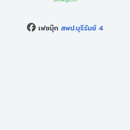
เฟซบุ๊ก
สพป.บุรีรัมย์ 4