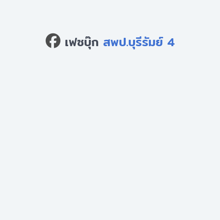
เฟซบุ๊ก
สพป.บุรีรัมย์ 4