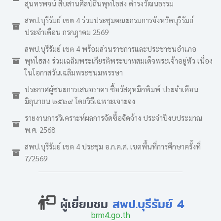
สุนทรพจน์ สืบสานศิลป์ถิ่นพุทไธสง ดำรงวัฒนธรรม
สพป.บุรีรัมย์ เขต 4 ร่วมประชุมคณะกรมการจังหวัดบุรีรัมย์
ประจำเดือน กรกฎาคม 2569
สพป.บุรีรัมย์ เขต 4 พร้อมส่วนราชการและประชาชนอำเภอ
พุทไธสง ร่วมเฉลิมพระเกียรติพระบาทสมเด็จพระเจ้าอยู่หัว เนื่อง
ในโอกาสวันเฉลิมพระชนมพรรษา
ประกาศผู้ชนะการเสนอราคา ซื้อวัสดุหมึกพิมพ์ ประจำเดือน
มิถุนายน ๒๕๖๙ โดยวิธีเฉพาะเจาะจง
รายงานการวิเคราะห์ผลการจัดซื้อจัดจ้าง ประจำปีงบประมาณ
พ.ศ. 2568
สพป.บุรีรัมย์ เขต 4 ประชุม อ.ก.ค.ศ. เขตพื้นที่การศึกษาครั้งที่
7/2569
ผู้เยี่ยมชม
สพป.บุรีรัมย์ 4
brm4.go.th