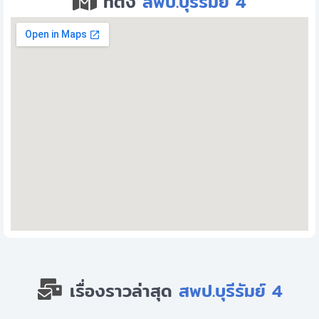
ที่ตั้ง
สพป.บุรีรัมย์ 4
เรื่องราวล่าสุด
สพป.บุรีรัมย์ 4