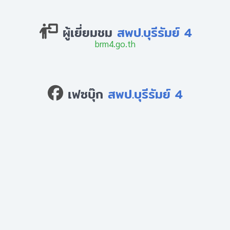
ผู้เยี่ยมชม
สพป.บุรีรัมย์ 4
brm4.go.th
เฟซบุ๊ก
สพป.บุรีรัมย์ 4