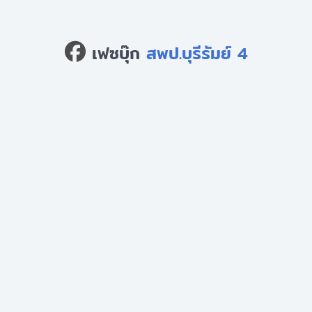
เฟซบุ๊ก
สพป.บุรีรัมย์ 4