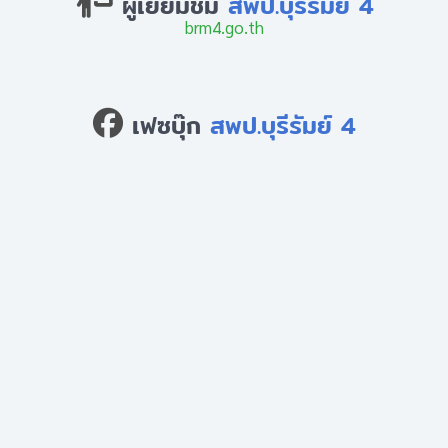
ผู้เยี่ยมชม
สพป.บุรีรัมย์ 4
brm4.go.th
เฟซบุ๊ก
สพป.บุรีรัมย์ 4