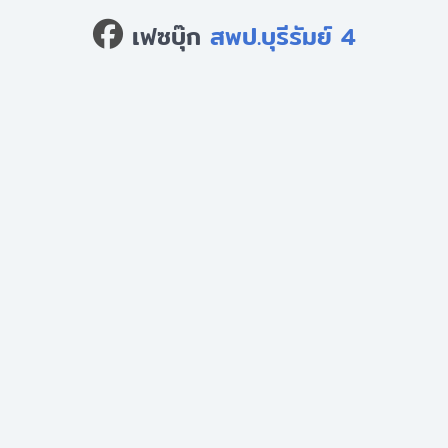
เฟซบุ๊ก
สพป.บุรีรัมย์ 4