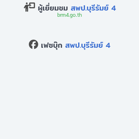
ผู้เยี่ยมชม
สพป.บุรีรัมย์ 4
brm4.go.th
เฟซบุ๊ก
สพป.บุรีรัมย์ 4