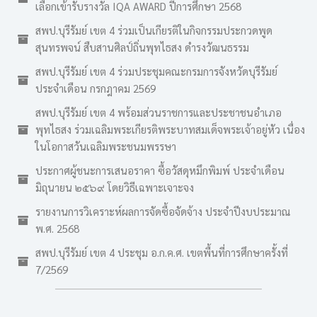
เลือกเข้ารับรางวัล IQA AWARD ปีการศึกษา 2568
สพป.บุรีรัมย์ เขต 4 ร่วมเป็นเกียรติในกิจกรรมประกวดพูด
สุนทรพจน์ สืบสานศิลป์ถิ่นพุทไธสง ดำรงวัฒนธรรม
สพป.บุรีรัมย์ เขต 4 ร่วมประชุมคณะกรมการจังหวัดบุรีรัมย์
ประจำเดือน กรกฎาคม 2569
สพป.บุรีรัมย์ เขต 4 พร้อมส่วนราชการและประชาชนอำเภอ
พุทไธสง ร่วมเฉลิมพระเกียรติพระบาทสมเด็จพระเจ้าอยู่หัว เนื่อง
ในโอกาสวันเฉลิมพระชนมพรรษา
ประกาศผู้ชนะการเสนอราคา ซื้อวัสดุหมึกพิมพ์ ประจำเดือน
มิถุนายน ๒๕๖๙ โดยวิธีเฉพาะเจาะจง
รายงานการวิเคราะห์ผลการจัดซื้อจัดจ้าง ประจำปีงบประมาณ
พ.ศ. 2568
สพป.บุรีรัมย์ เขต 4 ประชุม อ.ก.ค.ศ. เขตพื้นที่การศึกษาครั้งที่
7/2569