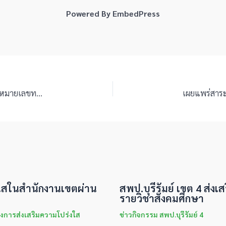
Powered By EmbedPress
ประกาศผู้ชนะการเสนอราคา จ้างซ่อมบำรุงรถยนต์ราชการ หมายเลขทะเบียน นข ๔๙๐๗ บร. โดยวิธีเฉพาะเจาะจง
่งใสในสำนักงานเขตผ่าน
สพป.บุรีรัมย์ เขต 4 ส่งเส
รายวิชาสังคมศึกษา
งการส่งเสริมความโปร่งใส
ข่าวกิจกรรม สพป.บุรีรัมย์ 4