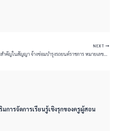
NEXT
เผยแพร่สาระสำคัญในสัญญา จ้างซ่อมบำรุงรถยนต์ราชการ หมายเลขทะเบียน นข 4907 บร. โดยวิธีเฉพาะเจาะจง
ริมการจัดการเรียนรู้เชิงรุกของครูผู้สอน