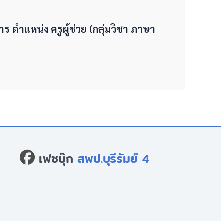
ร ตำแหน่ง ครูผู้ช่วย (กลุ่มวิชา ภาษา
เฟซบุ๊ก
สพป.บุรีรัมย์ 4