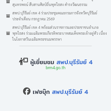
สุนทรพจน์ สืบสานศิลป์ถิ่นพุทไธสง ดำรงวัฒนธรรม
สพป.บุรีรัมย์ เขต 4 ร่วมประชุมคณะกรมการจังหวัดบุรีรัมย์
ประจำเดือน กรกฎาคม 2569
สพป.บุรีรัมย์ เขต 4 พร้อมส่วนราชการและประชาชนอำเภอ
พุทไธสง ร่วมเฉลิมพระเกียรติพระบาทสมเด็จพระเจ้าอยู่หัว เนื่อง
ในโอกาสวันเฉลิมพระชนมพรรษา
ผู้เยี่ยมชม
สพป.บุรีรัมย์ 4
brm4.go.th
เฟซบุ๊ก
สพป.บุรีรัมย์ 4