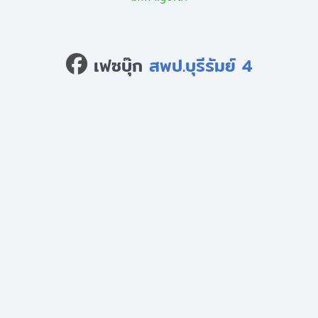
เฟซบุ๊ก
สพป.บุรีรัมย์ 4