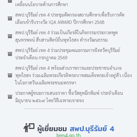
เคลื่อนนโยบายด้านการศึกษา
สพป.บุรีรัมย์ เขต 4 ประชุมคัดกรองสถานศึกษาเพื่อรับการคัด
เลือกเข้ารับรางวัล IQA AWARD ปีการศึกษา 2568
สพป.บุรีรัมย์ เขต 4 ร่วมเป็นเกียรติในกิจกรรมประกวดพูด
สุนทรพจน์ สืบสานศิลป์ถิ่นพุทไธสง ดำรงวัฒนธรรม
สพป.บุรีรัมย์ เขต 4 ร่วมประชุมคณะกรมการจังหวัดบุรีรัมย์
ประจำเดือน กรกฎาคม 2569
สพป.บุรีรัมย์ เขต 4 พร้อมส่วนราชการและประชาชนอำเภอ
พุทไธสง ร่วมเฉลิมพระเกียรติพระบาทสมเด็จพระเจ้าอยู่หัว เนื่อง
ในโอกาสวันเฉลิมพระชนมพรรษา
ประกาศผู้ชนะการเสนอราคา ซื้อวัสดุหมึกพิมพ์ ประจำเดือน
มิถุนายน ๒๕๖๙ โดยวิธีเฉพาะเจาะจง
ผู้เยี่ยมชม
สพป.บุรีรัมย์ 4
brm4.go.th