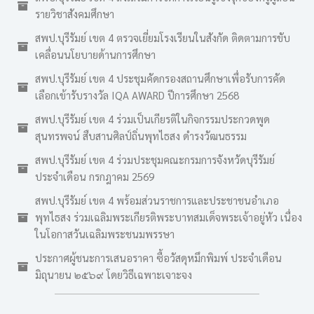
รายวิชาสังคมศึกษา
สพป.บุรีรัมย์ เขต 4 ตรวจเยี่ยมโรงเรียนในสังกัด ติดตามการขับ
เคลื่อนนโยบายด้านการศึกษา
สพป.บุรีรัมย์ เขต 4 ประชุมคัดกรองสถานศึกษาเพื่อรับการคัด
เลือกเข้ารับรางวัล IQA AWARD ปีการศึกษา 2568
สพป.บุรีรัมย์ เขต 4 ร่วมเป็นเกียรติในกิจกรรมประกวดพูด
สุนทรพจน์ สืบสานศิลป์ถิ่นพุทไธสง ดำรงวัฒนธรรม
สพป.บุรีรัมย์ เขต 4 ร่วมประชุมคณะกรมการจังหวัดบุรีรัมย์
ประจำเดือน กรกฎาคม 2569
สพป.บุรีรัมย์ เขต 4 พร้อมส่วนราชการและประชาชนอำเภอ
พุทไธสง ร่วมเฉลิมพระเกียรติพระบาทสมเด็จพระเจ้าอยู่หัว เนื่อง
ในโอกาสวันเฉลิมพระชนมพรรษา
ประกาศผู้ชนะการเสนอราคา ซื้อวัสดุหมึกพิมพ์ ประจำเดือน
มิถุนายน ๒๕๖๙ โดยวิธีเฉพาะเจาะจง