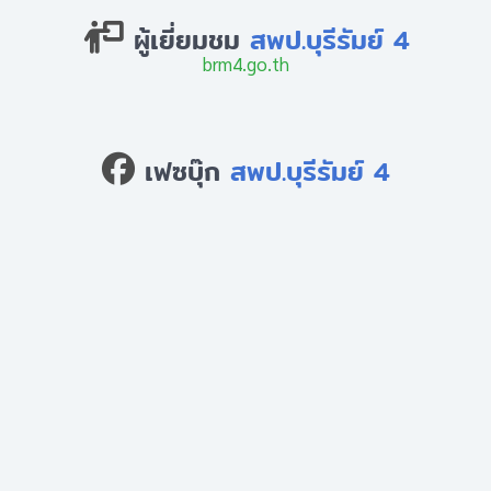
ผู้เยี่ยมชม
สพป.บุรีรัมย์ 4
brm4.go.th
เฟซบุ๊ก
สพป.บุรีรัมย์ 4