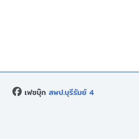
เฟซบุ๊ก
สพป.บุรีรัมย์ 4