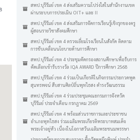
สพป.บุรีรัมย์ เขต 4 ส่งเสริมความโปร่งใสในสำนักงานเขต
8
ผ่านระบบการประเมิน OIT+ และ II
สพป.บุรีรัมย์ เขต 4 ส่งเสริมการจัดการเรียนรู้เชิงรุกของครู
ผู้สอนรายวิชาสังคมศึกษา
สพป.บุรีรัมย์ เขต 4 ตรวจเยี่ยมโรงเรียนในสังกัด ติดตาม
การขับเคลื่อนนโยบายด้านการศึกษา
สพป.บุรีรัมย์ เขต 4 ประชุมคัดกรองสถานศึกษาเพื่อรับการ
คัดเลือกเข้ารับรางวัล IQA AWARD ปีการศึกษา 2568
สพป.บุรีรัมย์ เขต 4 ร่วมเป็นเกียรติในกิจกรรมประกวดพูด
สุนทรพจน์ สืบสานศิลป์ถิ่นพุทไธสง ดำรงวัฒนธรรม
สพป.บุรีรัมย์ เขต 4 ร่วมประชุมคณะกรมการจังหวัด
บุรีรัมย์ ประจำเดือน กรกฎาคม 2569
สพป.บุรีรัมย์ เขต 4 พร้อมส่วนราชการและประชาชน
อำเภอพุทไธสง ร่วมเฉลิมพระเกียรติพระบาทสมเด็จ
พระเจ้าอยู่หัว เนื่องในโอกาสวันเฉลิมพระชนมพรรษา
ประกาศผู้ชนะการเสนอราคา ซื้อวัสดุหมึกพิมพ์ ประจำ