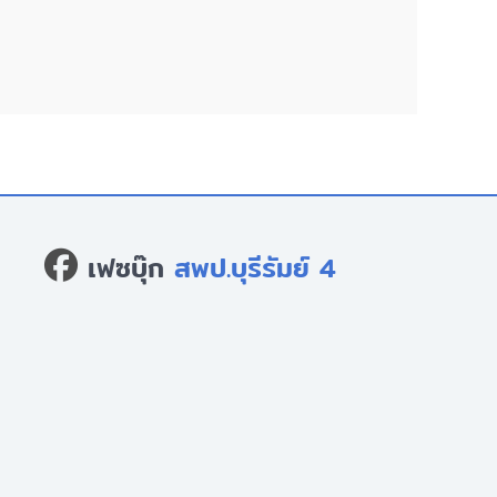
เฟซบุ๊ก
สพป.บุรีรัมย์ 4