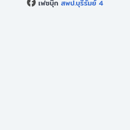
เฟซบุ๊ก
สพป.บุรีรัมย์ 4