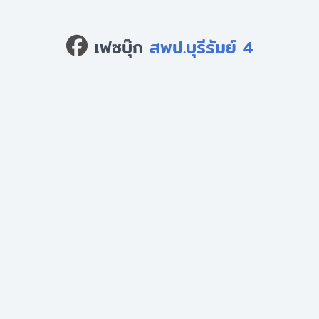
เฟซบุ๊ก
สพป.บุรีรัมย์ 4