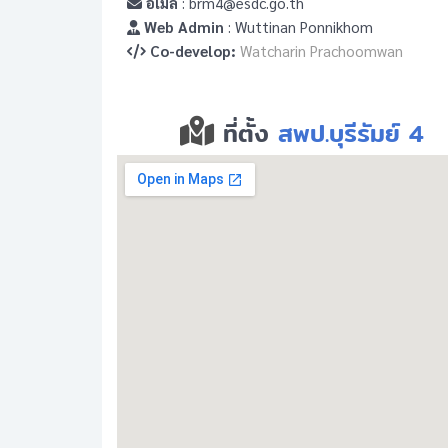
อีเมล
: brm4@esdc.go.th
Web Admin
: Wuttinan Ponnikhom
Co-develop:
Watcharin Prachoomwan
ที่ตั้ง
สพป.บุรีรัมย์ 4