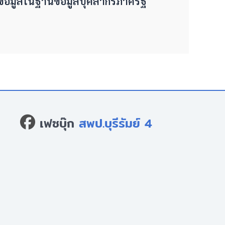
ข้อมูลในฐานข้อมูลบุคลากรภาครัฐ
เฟซบุ๊ก
สพป.บุรีรัมย์ 4