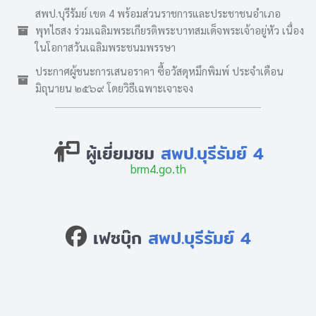
สพป.บุรีรัมย์ เขต 4 พร้อมส่วนราชการและประชาชนอำเภอ
พุทไธสง ร่วมเฉลิมพระเกียรติพระบาทสมเด็จพระเจ้าอยู่หัว เนื่อง
ในโอกาสวันเฉลิมพระชนมพรรษา
ประกาศผู้ชนะการเสนอราคา ซื้อวัสดุหมึกพิมพ์ ประจำเดือน
มิถุนายน ๒๕๖๙ โดยวิธีเฉพาะเจาะจง
ผู้เยี่ยมชม
สพป.บุรีรัมย์ 4
brm4.go.th
เฟซบุ๊ก
สพป.บุรีรัมย์ 4