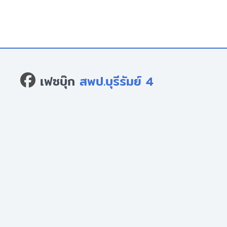
เฟซบุ๊ก
สพป.บุรีรัมย์ 4