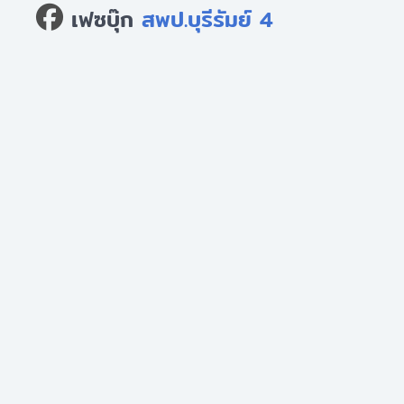
เฟซบุ๊ก
สพป.บุรีรัมย์ 4