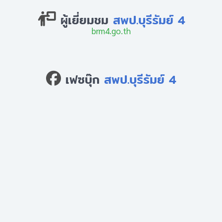
ผู้เยี่ยมชม
สพป.บุรีรัมย์ 4
brm4.go.th
เฟซบุ๊ก
สพป.บุรีรัมย์ 4