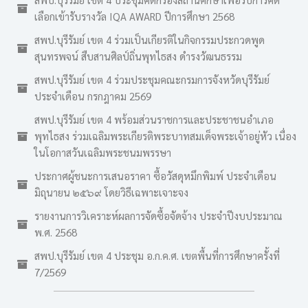
เลือกเข้ารับรางวัล IQA AWARD ปีการศึกษา 2568
สพป.บุรีรัมย์ เขต 4 ร่วมเป็นเกียรติในกิจกรรมประกวดพูด
สุนทรพจน์ สืบสานศิลป์ถิ่นพุทไธสง ดำรงวัฒนธรรม
สพป.บุรีรัมย์ เขต 4 ร่วมประชุมคณะกรมการจังหวัดบุรีรัมย์
ประจำเดือน กรกฎาคม 2569
สพป.บุรีรัมย์ เขต 4 พร้อมส่วนราชการและประชาชนอำเภอ
พุทไธสง ร่วมเฉลิมพระเกียรติพระบาทสมเด็จพระเจ้าอยู่หัว เนื่อง
ในโอกาสวันเฉลิมพระชนมพรรษา
ประกาศผู้ชนะการเสนอราคา ซื้อวัสดุหมึกพิมพ์ ประจำเดือน
มิถุนายน ๒๕๖๙ โดยวิธีเฉพาะเจาะจง
รายงานการวิเคราะห์ผลการจัดซื้อจัดจ้าง ประจำปีงบประมาณ
พ.ศ. 2568
สพป.บุรีรัมย์ เขต 4 ประชุม อ.ก.ค.ศ. เขตพื้นที่การศึกษาครั้งที่
7/2569