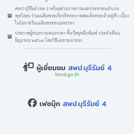
สพป.บุรีรัมย์ เขต 4 พร้อมส่วนราชการและประชาชนอำเภอ
พุทไธสง ร่วมเฉลิมพระเกียรติพระบาทสมเด็จพระเจ้าอยู่หัว เนื่อง
ในโอกาสวันเฉลิมพระชนมพรรษา
ประกาศผู้ชนะการเสนอราคา ซื้อวัสดุหมึกพิมพ์ ประจำเดือน
มิถุนายน ๒๕๖๙ โดยวิธีเฉพาะเจาะจง
ผู้เยี่ยมชม
สพป.บุรีรัมย์ 4
brm4.go.th
เฟซบุ๊ก
สพป.บุรีรัมย์ 4