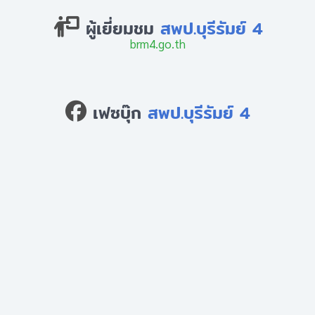
ผู้เยี่ยมชม
สพป.บุรีรัมย์ 4
brm4.go.th
เฟซบุ๊ก
สพป.บุรีรัมย์ 4