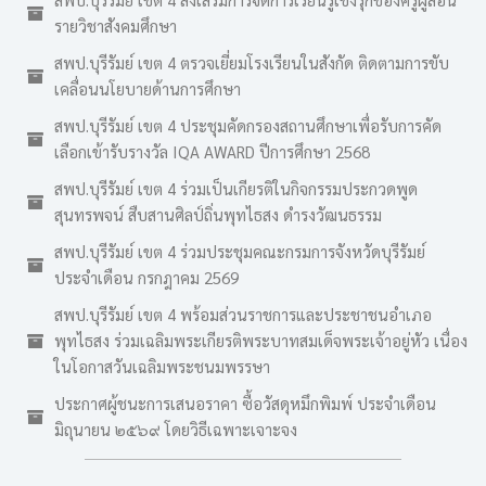
รายวิชาสังคมศึกษา
สพป.บุรีรัมย์ เขต 4 ตรวจเยี่ยมโรงเรียนในสังกัด ติดตามการขับ
เคลื่อนนโยบายด้านการศึกษา
สพป.บุรีรัมย์ เขต 4 ประชุมคัดกรองสถานศึกษาเพื่อรับการคัด
เลือกเข้ารับรางวัล IQA AWARD ปีการศึกษา 2568
สพป.บุรีรัมย์ เขต 4 ร่วมเป็นเกียรติในกิจกรรมประกวดพูด
สุนทรพจน์ สืบสานศิลป์ถิ่นพุทไธสง ดำรงวัฒนธรรม
สพป.บุรีรัมย์ เขต 4 ร่วมประชุมคณะกรมการจังหวัดบุรีรัมย์
ประจำเดือน กรกฎาคม 2569
สพป.บุรีรัมย์ เขต 4 พร้อมส่วนราชการและประชาชนอำเภอ
พุทไธสง ร่วมเฉลิมพระเกียรติพระบาทสมเด็จพระเจ้าอยู่หัว เนื่อง
ในโอกาสวันเฉลิมพระชนมพรรษา
ประกาศผู้ชนะการเสนอราคา ซื้อวัสดุหมึกพิมพ์ ประจำเดือน
มิถุนายน ๒๕๖๙ โดยวิธีเฉพาะเจาะจง