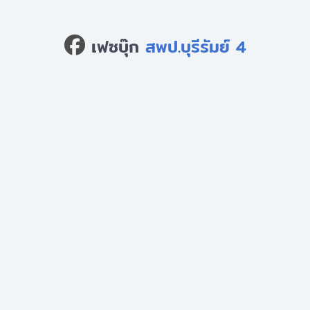
เฟซบุ๊ก
สพป.บุรีรัมย์ 4