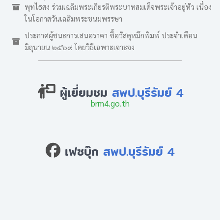
พุทไธสง ร่วมเฉลิมพระเกียรติพระบาทสมเด็จพระเจ้าอยู่หัว เนื่อง
ในโอกาสวันเฉลิมพระชนมพรรษา
ประกาศผู้ชนะการเสนอราคา ซื้อวัสดุหมึกพิมพ์ ประจำเดือน
มิถุนายน ๒๕๖๙ โดยวิธีเฉพาะเจาะจง
ผู้เยี่ยมชม
สพป.บุรีรัมย์ 4
brm4.go.th
เฟซบุ๊ก
สพป.บุรีรัมย์ 4