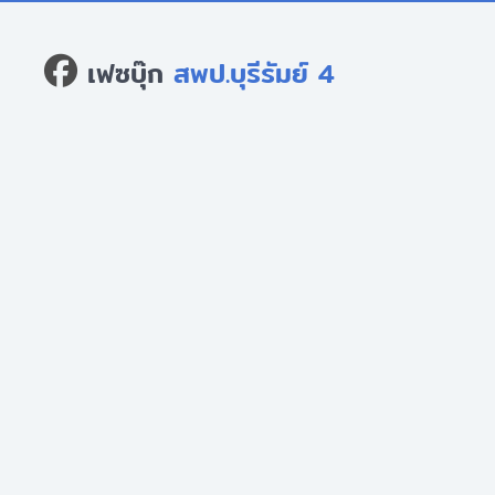
เฟซบุ๊ก
สพป.บุรีรัมย์ 4