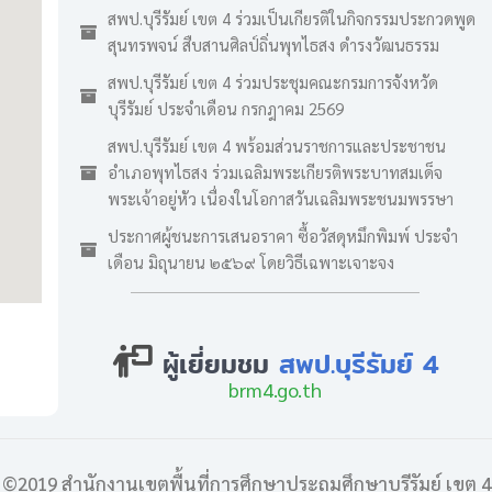
สพป.บุรีรัมย์ เขต 4 ร่วมเป็นเกียรติในกิจกรรมประกวดพูด
สุนทรพจน์ สืบสานศิลป์ถิ่นพุทไธสง ดำรงวัฒนธรรม
สพป.บุรีรัมย์ เขต 4 ร่วมประชุมคณะกรมการจังหวัด
บุรีรัมย์ ประจำเดือน กรกฎาคม 2569
สพป.บุรีรัมย์ เขต 4 พร้อมส่วนราชการและประชาชน
อำเภอพุทไธสง ร่วมเฉลิมพระเกียรติพระบาทสมเด็จ
พระเจ้าอยู่หัว เนื่องในโอกาสวันเฉลิมพระชนมพรรษา
ประกาศผู้ชนะการเสนอราคา ซื้อวัสดุหมึกพิมพ์ ประจำ
เดือน มิถุนายน ๒๕๖๙ โดยวิธีเฉพาะเจาะจง
ผู้เยี่ยมชม
สพป.บุรีรัมย์ 4
brm4.go.th
©2019 สำนักงานเขตพื้นที่การศึกษาประถมศึกษาบุรีรัมย์ เขต 4