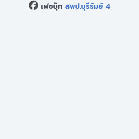
เฟซบุ๊ก
สพป.บุรีรัมย์ 4