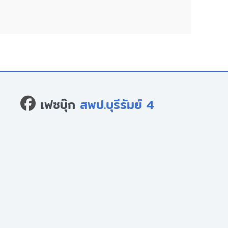
เฟซบุ๊ก
สพป.บุรีรัมย์ 4