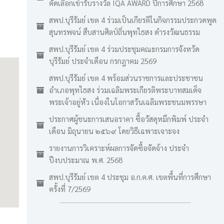
คัดเลือกเข้ารับรางวัล IQA AWARD ปีการศึกษา 2568
สพป.บุรีรัมย์ เขต 4 ร่วมเป็นเกียรติในกิจกรรมประกวดพูด
สุนทรพจน์ สืบสานศิลป์ถิ่นพุทไธสง ดำรงวัฒนธรรม
สพป.บุรีรัมย์ เขต 4 ร่วมประชุมคณะกรมการจังหวัด
บุรีรัมย์ ประจำเดือน กรกฎาคม 2569
สพป.บุรีรัมย์ เขต 4 พร้อมส่วนราชการและประชาชน
อำเภอพุทไธสง ร่วมเฉลิมพระเกียรติพระบาทสมเด็จ
พระเจ้าอยู่หัว เนื่องในโอกาสวันเฉลิมพระชนมพรรษา
ประกาศผู้ชนะการเสนอราคา ซื้อวัสดุหมึกพิมพ์ ประจำ
เดือน มิถุนายน ๒๕๖๙ โดยวิธีเฉพาะเจาะจง
รายงานการวิเคราะห์ผลการจัดซื้อจัดจ้าง ประจำ
ปีงบประมาณ พ.ศ. 2568
สพป.บุรีรัมย์ เขต 4 ประชุม อ.ก.ค.ศ. เขตพื้นที่การศึกษา
ครั้งที่ 7/2569