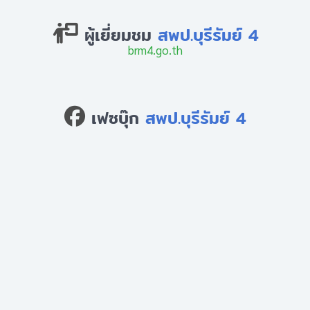
ผู้เยี่ยมชม
สพป.บุรีรัมย์ 4
brm4.go.th
เฟซบุ๊ก
สพป.บุรีรัมย์ 4