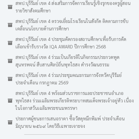
สพป.บุรีรัมย์ เขต 4 ส่งเสริมการจัดการเรียนรู้เชิงรุกของครูผู้สอน
รายวิชาสังคมศึกษา
สพป.บุรีรัมย์ เขต 4 ตรวจเยี่ยมโรงเรียนในสังกัด ติดตามการขับ
เคลื่อนนโยบายด้านการศึกษา
สพป.บุรีรัมย์ เขต 4 ประชุมคัดกรองสถานศึกษาเพื่อรับการคัด
เลือกเข้ารับรางวัล IQA AWARD ปีการศึกษา 2568
สพป.บุรีรัมย์ เขต 4 ร่วมเป็นเกียรติในกิจกรรมประกวดพูด
สุนทรพจน์ สืบสานศิลป์ถิ่นพุทไธสง ดำรงวัฒนธรรม
สพป.บุรีรัมย์ เขต 4 ร่วมประชุมคณะกรมการจังหวัดบุรีรัมย์
ประจำเดือน กรกฎาคม 2569
สพป.บุรีรัมย์ เขต 4 พร้อมส่วนราชการและประชาชนอำเภอ
พุทไธสง ร่วมเฉลิมพระเกียรติพระบาทสมเด็จพระเจ้าอยู่หัว เนื่อง
ในโอกาสวันเฉลิมพระชนมพรรษา
ประกาศผู้ชนะการเสนอราคา ซื้อวัสดุหมึกพิมพ์ ประจำเดือน
มิถุนายน ๒๕๖๙ โดยวิธีเฉพาะเจาะจง