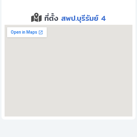
ที่ตั้ง
สพป.บุรีรัมย์ 4