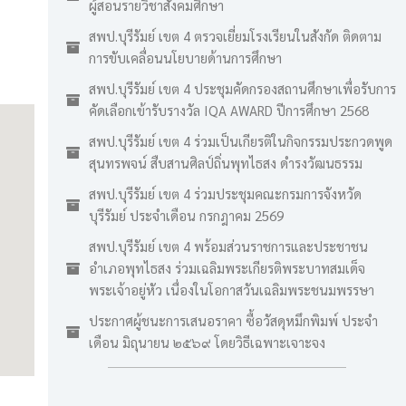
ผู้สอนรายวิชาสังคมศึกษา
สพป.บุรีรัมย์ เขต 4 ตรวจเยี่ยมโรงเรียนในสังกัด ติดตาม
การขับเคลื่อนนโยบายด้านการศึกษา
สพป.บุรีรัมย์ เขต 4 ประชุมคัดกรองสถานศึกษาเพื่อรับการ
คัดเลือกเข้ารับรางวัล IQA AWARD ปีการศึกษา 2568
สพป.บุรีรัมย์ เขต 4 ร่วมเป็นเกียรติในกิจกรรมประกวดพูด
สุนทรพจน์ สืบสานศิลป์ถิ่นพุทไธสง ดำรงวัฒนธรรม
สพป.บุรีรัมย์ เขต 4 ร่วมประชุมคณะกรมการจังหวัด
บุรีรัมย์ ประจำเดือน กรกฎาคม 2569
สพป.บุรีรัมย์ เขต 4 พร้อมส่วนราชการและประชาชน
อำเภอพุทไธสง ร่วมเฉลิมพระเกียรติพระบาทสมเด็จ
พระเจ้าอยู่หัว เนื่องในโอกาสวันเฉลิมพระชนมพรรษา
ประกาศผู้ชนะการเสนอราคา ซื้อวัสดุหมึกพิมพ์ ประจำ
เดือน มิถุนายน ๒๕๖๙ โดยวิธีเฉพาะเจาะจง