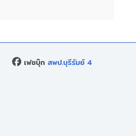
เฟซบุ๊ก
สพป.บุรีรัมย์ 4