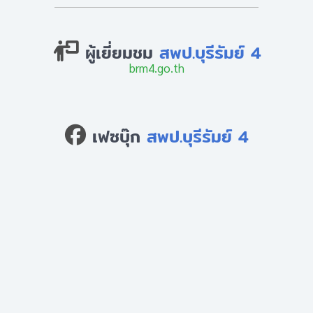
ผู้เยี่ยมชม
สพป.บุรีรัมย์ 4
brm4.go.th
เฟซบุ๊ก
สพป.บุรีรัมย์ 4